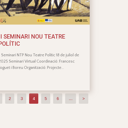
II SEMINARI NOU TEATRE
POLÍTIC
II Seminari NTP Nou Teatre Polític 18 de juliol de
2025 Seminari Virtual Coordinació: Francesc
Foguet i Boreu Organització: Projecte…
2
3
4
5
6
…
>