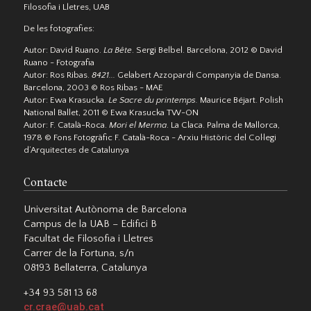
Filosofia i Lletres, UAB
De les fotografies:
Autor: David Ruano.
La Bête
. Sergi Belbel. Barcelona, 2012 © David
Ruano - Fotografia
Autor: Ros Ribas.
8421...
Gelabert Azzopardi Companyia de Dansa.
Barcelona, 2003 © Ros Ribas - MAE
Autor: Ewa Krasucka.
Le Sacre du printemps.
Maurice Béjart. Polish
National Ballet, 2011 © Ewa Krasucka TW-ON
Autor: F. Català-Roca.
Mori el Merma
. La Claca. Palma de Mallorca,
1978 © Fons Fotogràfic F. Català-Roca - Arxiu Històric del Col·legi
d’Arquitectes de Catalunya
Contacte
Universitat Autònoma de Barcelona
Campus de la UAB – Edifici B
Facultat de Filosofia i Lletres
Carrer de la Fortuna, s/n
08193 Bellaterra, Catalunya
+34 93 581 13 68
cr.crae@uab.cat