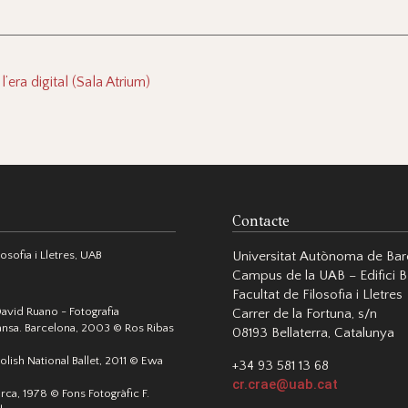
l’era digital (Sala Atrium)
Contacte
sofia i Lletres, UAB
Universitat Autònoma de Bar
Campus de la UAB – Edifici B
Facultat de Filosofia i Lletres
David Ruano - Fotografia
Carrer de la Fortuna, s/n
nsa. Barcelona, 2003 © Ros Ribas
08193 Bellaterra, Catalunya
olish National Ballet, 2011 © Ewa
+34 93 581 13 68
cr.crae@uab.cat
orca, 1978 © Fons Fotogràfic F.