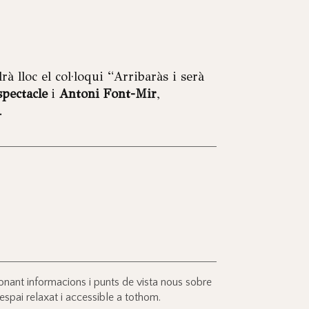
à lloc el col·loqui “Arribaràs i serà
spectacle
i
Antoni Font-Mir
,
.
nant informacions i punts de vista nous sobre
 espai relaxat i accessible a tothom.