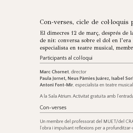
Con-verses, cicle de col·loquis 
El dimecres 12 de març, després de l
de nit: conversa sobre el dol en l’era 
especialista en teatre musical, memb
Participants al col·loqui
Marc Chornet
, director
Paula Jornet, Neus Pàmies Juárez, Isabel So
Antoni Font-Mir
, especialista en teatre musi
A la Sala Atrium. Activitat gratuïta amb l’entrad
Con-verses
Un membre del professorat del MUET/del CRAE d
l’obra i impulsant reflexions per a profunditzar