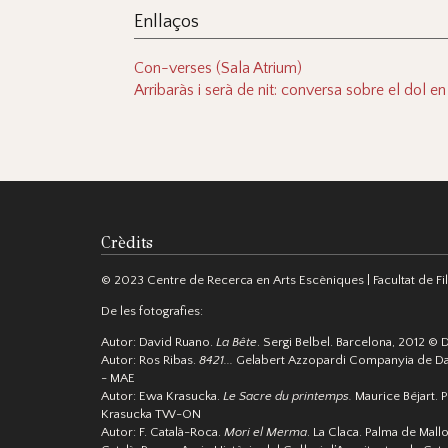
Enllaços
Con-verses (Sala Atrium)
Arribaràs i serà de nit: conversa sobre el dol en 
Crèdits
© 2023 Centre de Recerca en Arts Escèniques | Facultat de Filo
De les fotografies:
Autor: David Ruano.
La Bête
. Sergi Belbel. Barcelona, 2012 © 
Autor: Ros Ribas.
8421...
Gelabert Azzopardi Companyia de Da
- MAE
Autor: Ewa Krasucka.
Le Sacre du printemps.
Maurice Béjart. P
Krasucka TW-ON
Autor: F. Català-Roca.
Mori el Merma
. La Claca. Palma de Mall