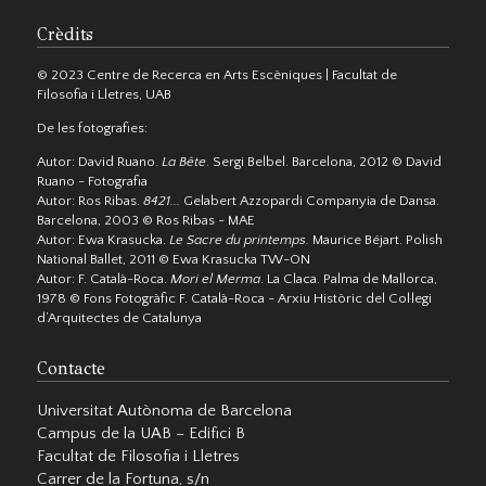
Crèdits
© 2023 Centre de Recerca en Arts Escèniques | Facultat de
Filosofia i Lletres, UAB
De les fotografies:
Autor: David Ruano.
La Bête
. Sergi Belbel. Barcelona, 2012 © David
Ruano - Fotografia
Autor: Ros Ribas.
8421...
Gelabert Azzopardi Companyia de Dansa.
Barcelona, 2003 © Ros Ribas - MAE
Autor: Ewa Krasucka.
Le Sacre du printemps.
Maurice Béjart. Polish
National Ballet, 2011 © Ewa Krasucka TW-ON
Autor: F. Català-Roca.
Mori el Merma
. La Claca. Palma de Mallorca,
1978 © Fons Fotogràfic F. Català-Roca - Arxiu Històric del Col·legi
d’Arquitectes de Catalunya
Contacte
Universitat Autònoma de Barcelona
Campus de la UAB – Edifici B
Facultat de Filosofia i Lletres
Carrer de la Fortuna, s/n