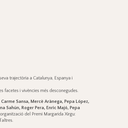
 seva trajectòria a Catalunya, Espanya i
 les facetes i vivències més desconegudes.
, Carme Sansa, Mercè Arànega, Pepa López,
na Sahún, Roger Pera, Enric Majó, Pepa
l’organització del Premi Margarida Xirgu:
d’altres.