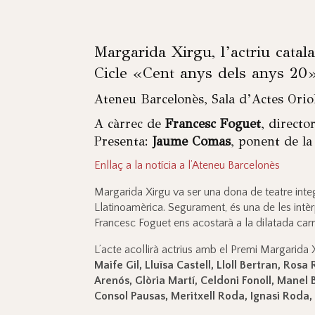
Margarida Xirgu, l’actriu catal
Cicle «Cent anys dels anys 20
Ateneu Barcelonès, Sala d’Actes Orio
A càrrec de
Francesc Foguet
, direct
Presenta:
Jaume Comas
, ponent de la
Enllaç a la notícia a l’Ateneu Barcelonès
Margarida Xirgu va ser una dona de teatre integr
Llatinoamèrica. Segurament, és una de les intè
Francesc Foguet ens acostarà a la dilatada car
L’acte acollirà actrius amb el Premi Margarida 
Maife Gil, Lluïsa Castell, Lloll Bertran, 
Arenós, Glòria Martí, Celdoni Fonoll, Manel
Consol Pausas, Meritxell Roda, Ignasi Roda, 