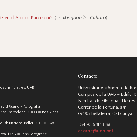
iz en el Ateneu Barcelonès
(
La Vanguardia. Cultura
)
Contacte
sofia i Lletres, UAB
Universitat Autònoma de Bar
Campus de la UAB – Edifici B
Facultat de Filosofia i Lletres
David Ruano - Fotografia
Carrer de la Fortuna, s/n
nsa. Barcelona, 2003 © Ros Ribas
08193 Bellaterra, Catalunya
olish National Ballet, 2011 © Ewa
+34 93 581 13 68
cr.crae@uab.cat
orca, 1978 © Fons Fotogràfic F.