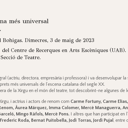
ana més universal
»
l Bohigas. Dimecres, 3 de maig de 2023
or del Centre de Recerques en Arts Escèniques (UAB).
 Secció de Teatre.
al (actriu, directora, empresària i professora) i va desenvolupar la
rprets més universals de l’escena catalana del segle XX.
rera de la Xirgu en el món del teatre, tot descobrint-ne algunes de
Xirgu, i actrius i actors de renom com
Carme Fortuny, Carme Elias
Rosa Renom, Àurea Márquez, Imma Colomer, Mercè Managuerra, An
 Barceló, Mingo Ràfols, Mercè Pons.
I altres que han participat en 
Frederic Roda, Bernat Puitobella, Jodi Torras, Jordi Pujal
, entre 