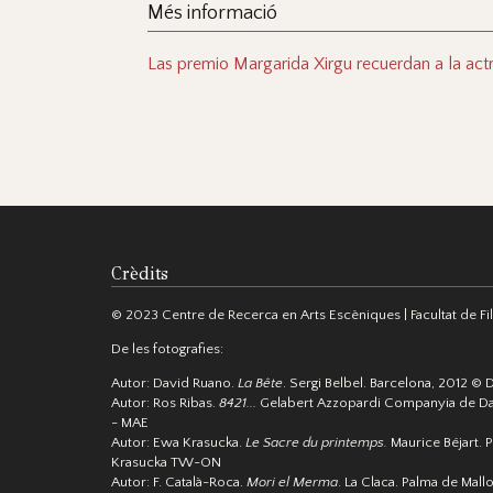
Més informació
Las premio Margarida Xirgu recuerdan a la actr
Crèdits
© 2023 Centre de Recerca en Arts Escèniques | Facultat de Filo
De les fotografies:
Autor: David Ruano.
La Bête
. Sergi Belbel. Barcelona, 2012 © 
Autor: Ros Ribas.
8421...
Gelabert Azzopardi Companyia de Da
- MAE
Autor: Ewa Krasucka.
Le Sacre du printemps.
Maurice Béjart. P
Krasucka TW-ON
Autor: F. Català-Roca.
Mori el Merma
. La Claca. Palma de Mall