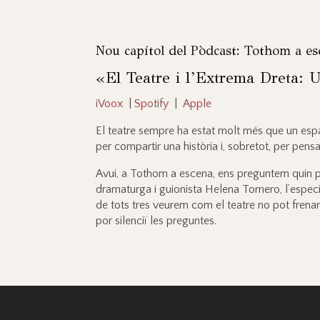
Nou capítol del Pòdcast: Tothom a es
«El Teatre i l’Extrema Dreta: 
iVoox
|
Spotify
|
Apple
El teatre sempre ha estat molt més que un espai
per compartir una història i, sobretot, per pensa
Avui, a Tothom a escena, ens preguntem quin pap
dramaturga i guionista Helena Tornero, l’especi
de tots tres veurem com el teatre no pot frenar l
por silenciï les preguntes.