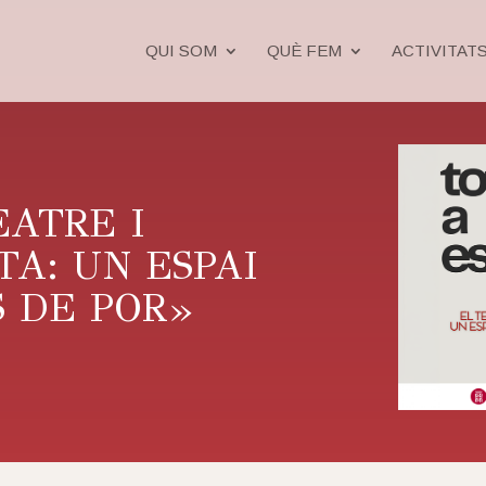
QUI SOM
QUÈ FEM
ACTIVITAT
EATRE I
A: UN ESPAI
S DE POR»