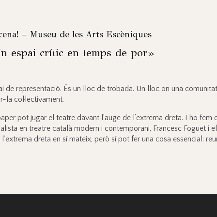
cena! – Museu de les Arts Escèniques
Un espai crític en temps de por»
 de representació. És un lloc de trobada. Un lloc on una comunitat 
r-la col·lectivament.
er pot jugar el teatre davant l’auge de l’extrema dreta. I ho fem d
alista en treatre català modern i contemporani, Francesc Foguet i el
’extrema dreta en sí mateix, però sí pot fer una cosa essencial: reuni