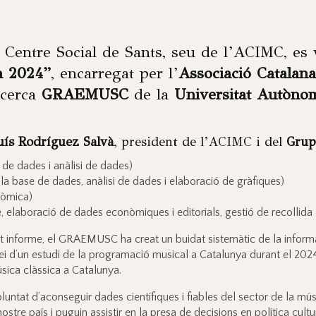
l Centre Social de Sants, seu de l’ACIMC, es 
a 2024”
, encarregat per l’
Associació Catalan
ecerca
GRAEMUSC
de la
Universitat Autòno
uís Rodríguez Salvà
, president de l’ACIMC i del
Grup
 de dades i anàlisi de dades)
la base de dades, anàlisi de dades i elaboració de gràfiques)
nòmica)
 elaboració de dades econòmiques i editorials, gestió de recollida d
st informe, el GRAEMUSC ha creat un buidat sistemàtic de la inform
ei d’un estudi de la programació musical a Catalunya durant el 202
sica clàssica a Catalunya.
untat d’aconseguir dades científiques i fiables del sector de la mú
stre país i puguin assistir en la presa de decisions en política cultu