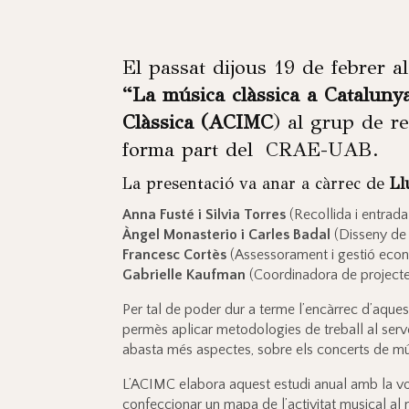
El passat dijous 19 de febrer a
“La música clàssica a Cataluny
Clàssica (ACIMC
) al grup de r
forma part del CRAE-UAB.
La presentació va anar a càrrec de
Ll
Anna Fusté i Silvia Torres
(Recollida i entrada
Àngel Monasterio i Carles Badal
(Disseny de 
Francesc Cortès
(Assessorament i gestió eco
Gabrielle Kaufman
(Coordinadora de projecte,
Per tal de poder dur a terme l’encàrrec d’aque
permès aplicar metodologies de treball al serv
abasta més aspectes, sobre els concerts de mú
L’ACIMC elabora aquest estudi anual amb la vol
confeccionar un mapa de l’activitat musical al no