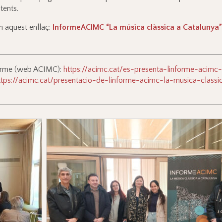
tents.
n aquest enllaç:
InformeACIMC “La música clàssica a Catalunya”
nforme (web ACIMC):
https://acimc.cat/es-presenta-linforme-acimc
ttps://acimc.cat/presentacio-de-linforme-acimc-la-musica-class