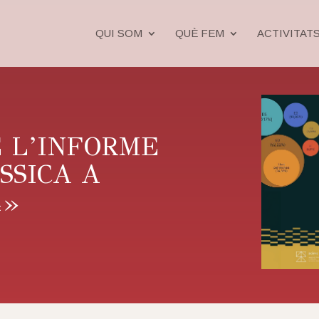
QUI SOM
QUÈ FEM
ACTIVITAT
 L’INFORME
SSICA A
4»