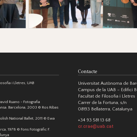
Contacte
sofia i Lletres, UAB
Universitat Autònoma de Bar
Campus de la UAB – Edifici B
Facultat de Filosofia i Lletres
David Ruano - Fotografia
Carrer de la Fortuna, s/n
nsa. Barcelona, 2003 © Ros Ribas
08193 Bellaterra, Catalunya
olish National Ballet, 2011 © Ewa
+34 93 581 13 68
cr.crae@uab.cat
orca, 1978 © Fons Fotogràfic F.
alunya