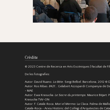
Crèdits
© 2023 Centre de Recerca en Arts Escèniques | Facultat de Filo
De les fotografies:
Autor: David Ruano.
La Bête
. Sergi Belbel. Barcelona, 2012 © 
Autor: Ros Ribas.
8421...
Gelabert Azzopardi Companyia de Da
- MAE
Autor: Ewa Krasucka.
Le Sacre du printemps.
Maurice Béjart. P
Krasucka TW-ON
Autor: F. Català-Roca.
Mori el Merma
. La Claca. Palma de Mall
Català-Roca - Arxiu Històric del Col·legi d’Arquitectes de Cat