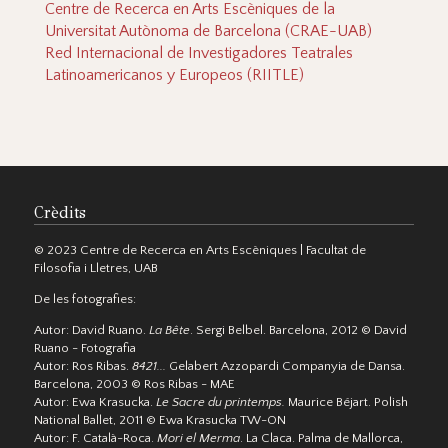
Centre de Recerca en Arts Escèniques de la
Universitat Autònoma de Barcelona (CRAE-UAB)
Red Internacional de Investigadores Teatrales
Latinoamericanos y Europeos (RIITLE)
Crèdits
© 2023 Centre de Recerca en Arts Escèniques | Facultat de
Filosofia i Lletres, UAB
De les fotografies:
Autor: David Ruano.
La Bête
. Sergi Belbel. Barcelona, 2012 © David
Ruano - Fotografia
Autor: Ros Ribas.
8421...
Gelabert Azzopardi Companyia de Dansa.
Barcelona, 2003 © Ros Ribas - MAE
Autor: Ewa Krasucka.
Le Sacre du printemps.
Maurice Béjart. Polish
National Ballet, 2011 © Ewa Krasucka TW-ON
Autor: F. Català-Roca.
Mori el Merma
. La Claca. Palma de Mallorca,