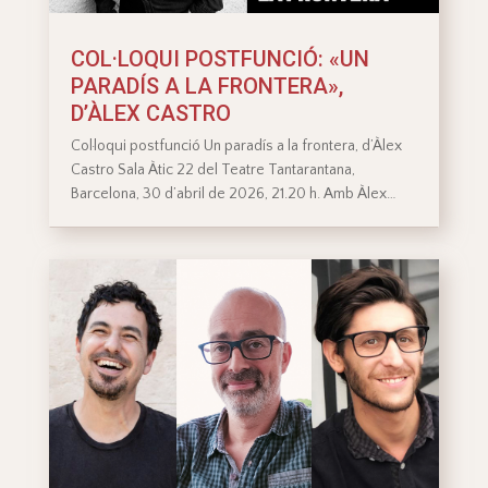
COL·LOQUI POSTFUNCIÓ: «UN
PARADÍS A LA FRONTERA»,
D’ÀLEX CASTRO
Col·loqui postfunció Un paradís a la frontera, d’Àlex
Castro Sala Àtic 22 del Teatre Tantarantana,
Barcelona, 30 d’abril de 2026, 21.20 h. Amb Àlex…