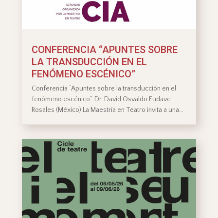
CONFERENCIA “APUNTES SOBRE
LA TRANSDUCCIÓN EN EL
FENÓMENO ESCÉNICO”
Conferencia “Apuntes sobre la transducción en el
fenómeno escénico”. Dr. David Osvaldo Eudave
Rosales (México) La Maestría en Teatro invita a una…