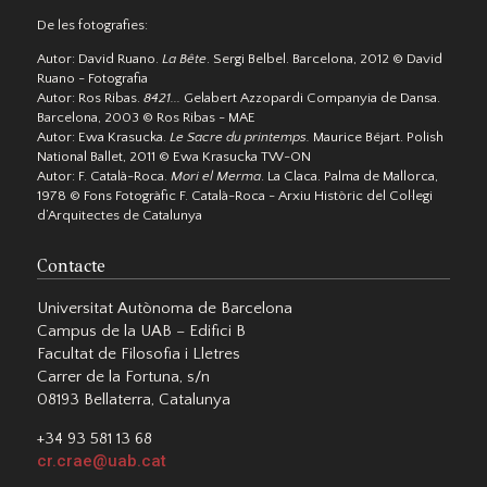
De les fotografies:
Autor: David Ruano.
La Bête
. Sergi Belbel. Barcelona, 2012 © David
Ruano - Fotografia
Autor: Ros Ribas.
8421...
Gelabert Azzopardi Companyia de Dansa.
Barcelona, 2003 © Ros Ribas - MAE
Autor: Ewa Krasucka.
Le Sacre du printemps.
Maurice Béjart. Polish
National Ballet, 2011 © Ewa Krasucka TW-ON
Autor: F. Català-Roca.
Mori el Merma
. La Claca. Palma de Mallorca,
1978 © Fons Fotogràfic F. Català-Roca - Arxiu Històric del Col·legi
d’Arquitectes de Catalunya
Contacte
Universitat Autònoma de Barcelona
Campus de la UAB – Edifici B
Facultat de Filosofia i Lletres
Carrer de la Fortuna, s/n
08193 Bellaterra, Catalunya
+34 93 581 13 68
cr.crae@uab.cat