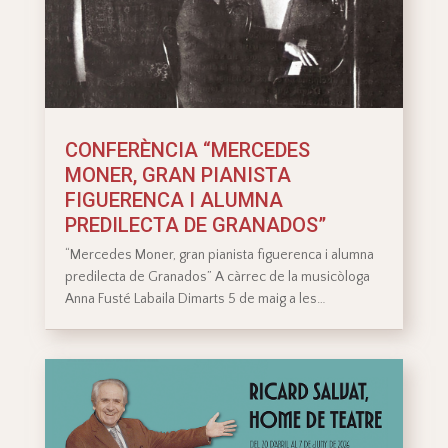
CONFERÈNCIA “MERCEDES
MONER, GRAN PIANISTA
FIGUERENCA I ALUMNA
PREDILECTA DE GRANADOS”
“Mercedes Moner, gran pianista figuerenca i alumna
predilecta de Granados” A càrrec de la musicòloga
Anna Fusté Labaila Dimarts 5 de maig a les…