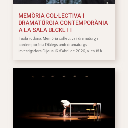
MEMÒRIA COL·LECTIVA I
DRAMATÚRGIA CONTEMPORÀNIA
A LA SALA BECKETT
Taula rodona: Memòria col·lectiva i dramatúrgia
contemporània Diàlegs amb dramaturgs i
investigadors Dijous 16 d’abril de 2026, a les 18 h…