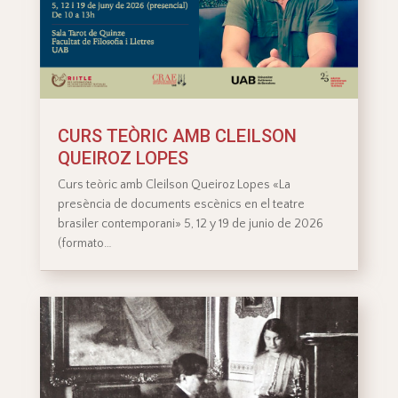
CURS TEÒRIC AMB CLEILSON
QUEIROZ LOPES
Curs teòric amb Cleilson Queiroz Lopes «La
presència de documents escènics en el teatre
brasiler contemporani» 5, 12 y 19 de junio de 2026
(formato…