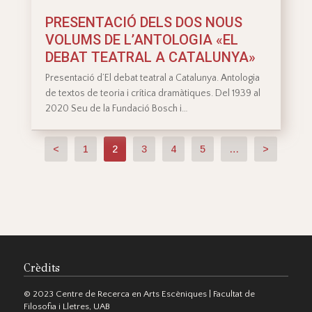
PRESENTACIÓ DELS DOS NOUS
VOLUMS DE L’ANTOLOGIA «EL
DEBAT TEATRAL A CATALUNYA»
Presentació d’El debat teatral a Catalunya. Antologia
de textos de teoria i crítica dramàtiques. Del 1939 al
2020 Seu de la Fundació Bosch i…
<
1
2
3
4
5
…
>
Crèdits
© 2023 Centre de Recerca en Arts Escèniques | Facultat de
Filosofia i Lletres, UAB